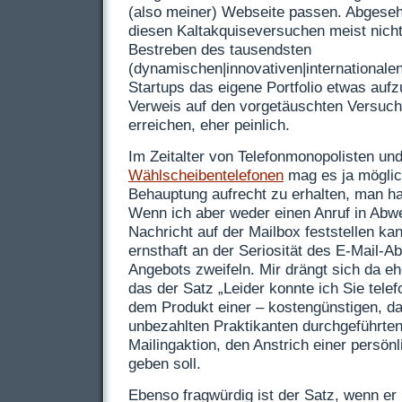
(also meiner) Webseite passen. Abgeseh
diesen Kaltakquiseversuchen meist nicht
Bestreben des tausendsten
(dynamischen|innovativen|internationale
Startups das eigene Portfolio etwas aufz
Verweis auf den vorgetäuschten Versuch
erreichen, eher peinlich.
Im Zeitalter von Telefonmonopolisten un
Wählscheibentelefonen
mag es ja möglic
Behauptung aufrecht zu erhalten, man h
Wenn ich aber weder einen Anruf in Abw
Nachricht auf der Mailbox feststellen k
ernsthaft an der Seriosität des E-Mail-
Angebots zweifeln. Mir drängt sich da eh
das der Satz „Leider konnte ich Sie telef
dem Produkt einer – kostengünstigen, d
unbezahlten Praktikanten durchgeführten 
Mailingaktion, den Anstrich einer persö
geben soll.
Ebenso fragwürdig ist der Satz, wenn er 