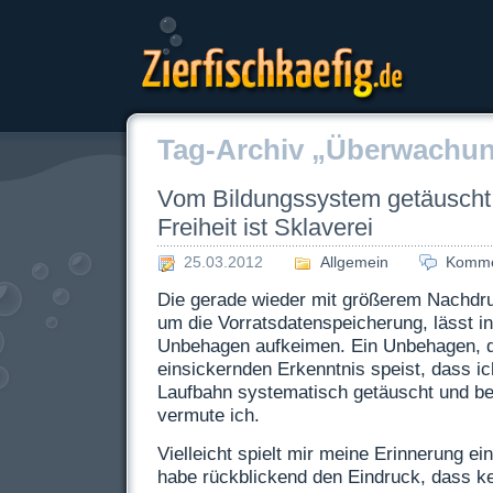
Zierfischkaefig.de
Tag-Archiv „Überwachun
Vom Bildungssystem getäuscht
Freiheit ist Sklaverei
25.03.2012
Allgemein
Komme
Die gerade wieder mit größerem Nachdru
um die Vorratsdatenspeicherung, lässt i
Unbehagen aufkeimen. Ein Unbehagen, da
einsickernden Erkenntnis speist, dass ic
Laufbahn systematisch getäuscht und b
vermute ich.
Vielleicht spielt mir meine Erinnerung ei
habe rückblickend den Eindruck, dass ke