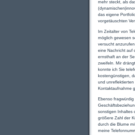
mehr steckt, als d
(dynamischen|innov
das eigene Portfoli
vorgetäuschten Vers
Im Zeitalter von T
möglich gewesen se
versucht anzurufen
eine Nachricht auf 
ernsthaft an der S
zweifeln. Mir dräng
konnte ich Sie tele
kostengünstigen, d
und unreflektierten
Kontaktaufnahme g
Ebenso fragwürdig 
Geschäftsbeziehun
sonstigen Inhaltes
größere Zahl der K
durch die Blume mi
meine Telefonnumm