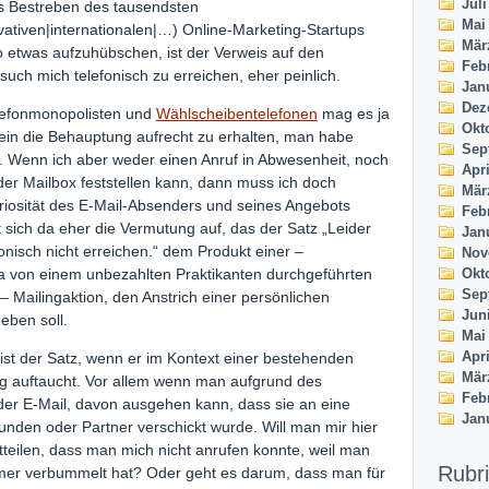
Juli
as Bestreben des tausendsten
Mai
ativen|internationalen|…) Online-Marketing-Startups
Mär
o etwas aufzuhübschen, ist der Verweis auf den
Feb
uch mich telefonisch zu erreichen, eher peinlich.
Jan
Dez
elefonmonopolisten und
Wählscheibentelefonen
mag es ja
Okt
in die Behauptung aufrecht zu erhalten, man habe
Sep
. Wenn ich aber weder einen Anruf in Abwesenheit, noch
Apri
der Mailbox feststellen kann, dann muss ich doch
Mär
eriosität des E-Mail-Absenders und seines Angebots
Feb
t sich da eher die Vermutung auf, das der Satz „Leider
Jan
fonisch nicht erreichen.“ dem Produkt einer –
Nov
Okt
a von einem unbezahlten Praktikanten durchgeführten
Sep
 – Mailingaktion, den Anstrich einer persönlichen
Jun
eben soll.
Mai
Apri
ist der Satz, wenn er im Kontext einer bestehenden
Mär
g auftaucht. Vor allem wenn man aufgrund des
Feb
 der E-Mail, davon ausgehen kann, dass sie an eine
Jan
unden oder Partner verschickt wurde. Will man mir hier
tteilen, dass man mich nicht anrufen konnte, weil man
Rubr
er verbummelt hat? Oder geht es darum, dass man für