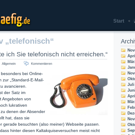
Start
aefig.de
v „telefonisch“
Archi
Nov
e ich Sie telefonisch nicht erreichen.“
Apri
Mär
Allgemein
Kommentieren
Jan
Nov
t besonders bei Online-
Okt
 zur „Standard-E-Mail-
Juli
zu avancieren.
Jun
st der Satz im
Apri
 Angeboten von
Mär
hoch lukrativen
Feb
zu denen der Absender
Dez
llt hat, dass sie
Nov
r gerade besuchten (also meiner) Webseite passen.
Okt
ass hinter diesen Kaltakquiseversuchen meist nicht
Sep