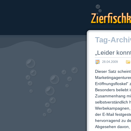
Zierfischk
Tag-Archi
„Leider konnt
28.04.2009
Dieser Satz schein
Marketingagenturen
Eröffnungsfloskel“ 
Besonders beliebt i
Zusammenhang mit
selbstverständlich 
Werbekampagnen, 
der E-Mail festgeste
hervorragend zu de
Abgesehen davon, d