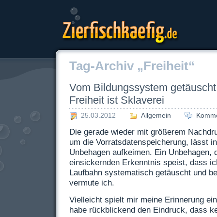
Zierfischkaefig.de
Tag-Archiv „Freiheit“
Vom Bildungssystem getäuscht
Freiheit ist Sklaverei
25.03.2012
Allgemein
Komme
Die gerade wieder mit größerem Nachdru
um die Vorratsdatenspeicherung, lässt i
Unbehagen aufkeimen. Ein Unbehagen, da
einsickernden Erkenntnis speist, dass ic
Laufbahn systematisch getäuscht und b
vermute ich.
Vielleicht spielt mir meine Erinnerung ei
habe rückblickend den Eindruck, dass ke