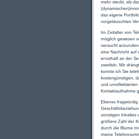
mehr steckt, als d
(dynamischen|innov
das eigene Portfoli
vorgetäuschten Vers
Im Zeitalter von T
möglich gewesen se
versucht anzurufen
eine Nachricht auf 
ernsthaft an der S
zweifeln. Mir dräng
konnte ich Sie tele
kostengünstigen, d
und unreflektierten
Kontaktaufnahme g
Ebenso fragwürdig 
Geschäftsbeziehun
sonstigen Inhaltes
größere Zahl der K
durch die Blume mi
meine Telefonnumm