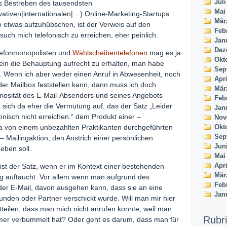
Juli
as Bestreben des tausendsten
Mai
ativen|internationalen|…) Online-Marketing-Startups
Mär
o etwas aufzuhübschen, ist der Verweis auf den
Feb
uch mich telefonisch zu erreichen, eher peinlich.
Jan
Dez
elefonmonopolisten und
Wählscheibentelefonen
mag es ja
Okt
in die Behauptung aufrecht zu erhalten, man habe
Sep
. Wenn ich aber weder einen Anruf in Abwesenheit, noch
Apri
der Mailbox feststellen kann, dann muss ich doch
Mär
eriosität des E-Mail-Absenders und seines Angebots
Feb
t sich da eher die Vermutung auf, das der Satz „Leider
Jan
fonisch nicht erreichen.“ dem Produkt einer –
Nov
Okt
a von einem unbezahlten Praktikanten durchgeführten
Sep
 – Mailingaktion, den Anstrich einer persönlichen
Jun
eben soll.
Mai
Apri
ist der Satz, wenn er im Kontext einer bestehenden
Mär
g auftaucht. Vor allem wenn man aufgrund des
Feb
 der E-Mail, davon ausgehen kann, dass sie an eine
Jan
unden oder Partner verschickt wurde. Will man mir hier
tteilen, dass man mich nicht anrufen konnte, weil man
Rubr
er verbummelt hat? Oder geht es darum, dass man für