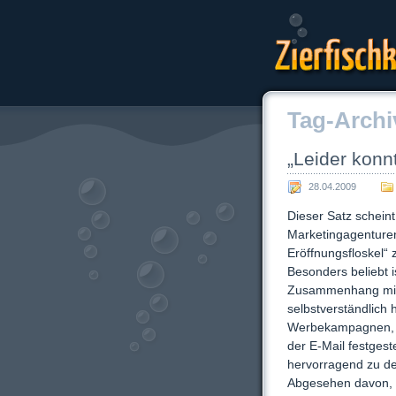
Zierfischk
Tag-Archi
„Leider konnt
28.04.2009
Dieser Satz schein
Marketingagenturen
Eröffnungsfloskel“ 
Besonders beliebt i
Zusammenhang mit
selbstverständlich 
Werbekampagnen, 
der E-Mail festgeste
hervorragend zu de
Abgesehen davon, d