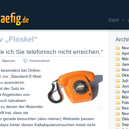
Start
aefig.de
v „Floskel“
Archi
Nov
e ich Sie telefonisch nicht erreichen.“
Apri
Mär
Allgemein
Kommentieren
Jan
Nov
t besonders bei Online-
Okt
 zur „Standard-E-Mail-
Juli
zu avancieren.
Jun
st der Satz im
Apri
 Angeboten von
Mär
hoch lukrativen
Feb
zu denen der Absender
Dez
llt hat, dass sie
Nov
r gerade besuchten (also meiner) Webseite passen.
Okt
ass hinter diesen Kaltakquiseversuchen meist nicht
Sep