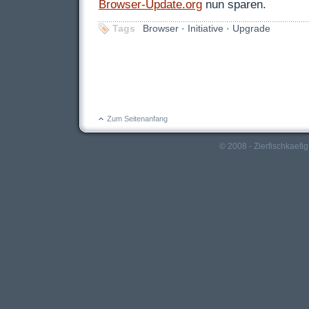
Browser-Update.org
nun sparen.
Tags
Browser
·
Initiative
·
Upgrade
Zum Seitenanfang
© 2008 - Zierfischkaefig