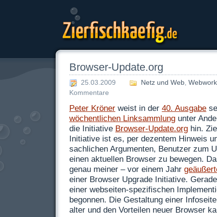
Zierfischkaefig.de
Browser-Update.org
25.03.2009
Netz und Web
,
Webwork
Kommentare
Peter Kröner
weist in der
40. Ausgabe
se
wöchentlichen Linksammlung
unter Ande
die Initiative
Browser-Update.org
hin. Zie
Initiative ist es, per dezentem Hinweis u
sachlichen Argumenten, Benutzer zum U
einen aktuellen Browser zu bewegen. Das
genau meiner – vor einem Jahr
geäußert
einer Browser Upgrade Initiative. Gerade
einer webseiten-spezifischen Implementi
begonnen. Die Gestaltung einer Infoseit
alter und den Vorteilen neuer Browser ka