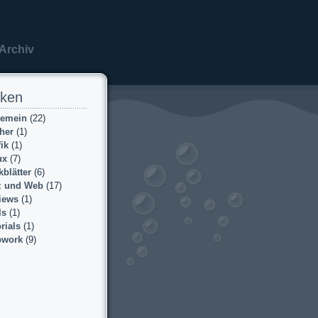
Archiv
iken
gemein
(22)
her
(1)
ik
(1)
ux
(7)
kblätter
(6)
z und Web
(17)
iews
(1)
ls
(1)
rials
(1)
work
(9)