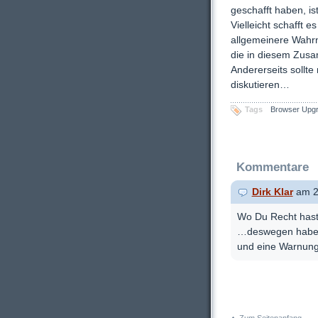
geschafft haben, ist
Vielleicht schafft
allgemeinere Wahrn
die in diesem Zus
Andererseits sollte
diskutieren…
Tags
Browser Upgra
Kommentare
Dirk Klar
am 2
Wo Du Recht hast
…deswegen habe 
und eine Warnung 