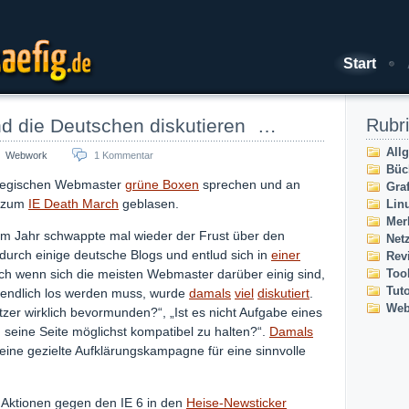
Start
aefig.de
nd die Deutschen diskutieren …
Rubr
All
Webwork
1 Kommentar
Büc
egischen Webmaster
grüne Boxen
sprechen und an
Graf
d zum
IE Death March
geblasen.
Lin
Mer
em Jahr schwappte mal wieder der Frust über den
Net
 durch einige deutsche Blogs und entlud sich in
einer
Rev
Too
uch wenn sich die meisten Webmaster darüber einig sind,
Tuto
 endlich los werden muss, wurde
damals
viel
diskutiert
.
Web
zer wirklich bevormunden?“, „Ist es nicht Aufgabe eines
seine Seite möglichst kompatibel zu halten?“.
Damals
 eine gezielte Aufklärungskampagne für eine sinnvolle
n Aktionen gegen den IE 6 in den
Heise-Newsticker