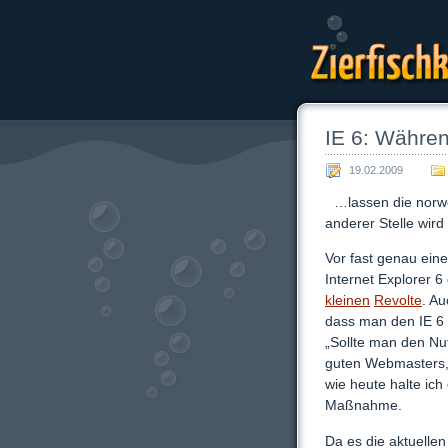
Zierfischk
IE 6: Währe
19.02.2009
…lassen die norw
anderer Stelle wir
Vor fast genau ein
Internet Explorer 6
kleinen
Revolte
. A
dass man den IE 6
„Sollte man den Nut
guten Webmasters, 
wie heute halte ich
Maßnahme.
Da es die aktuelle