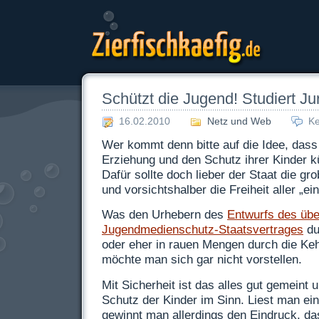
Zierfischkaefig.de
Schützt die Jugend! Studiert Ju
16.02.2010
Netz und Web
K
Wer kommt denn bitte auf die Idee, dass
Erziehung und den Schutz ihrer Kinder
Dafür sollte doch lieber der Staat die g
und vorsichtshalber die Freiheit aller „e
Was den Urhebern des
Entwurfs des übe
Jugendmedienschutz-Staatsvertrages
du
oder eher in rauen Mengen durch die Kehl
möchte man sich gar nicht vorstellen.
Mit Sicherheit ist das alles gut gemeint 
Schutz der Kinder im Sinn. Liest man ei
gewinnt man allerdings den Eindruck, da