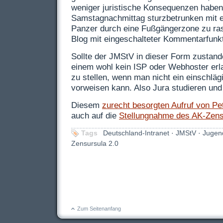
weniger juristische Konsequenzen haben
Samstagnachmittag sturzbetrunken mit 
Panzer durch eine Fußgängerzone zu rase
Blog mit eingeschalteter Kommentarfunkt
Sollte der
JMStV
in dieser Form zustand
einem wohl kein
ISP
oder Webhoster erla
zu stellen, wenn man nicht ein einschlä
vorweisen kann. Also Jura studieren und
Diesem
zurecht besorgten Aufruf von Pe
auch auf die
Stellungnahme des AK-Zen
Tags
Deutschland-Intranet
·
JMStV
·
Jugen
Zensursula 2.0
Zum Seitenanfang