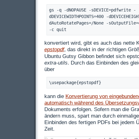
gs -q -dNOPAUSE -sDEVICE=pdfwrite -
dDEVICEWIDTHPOINTS=400 -dDEVICEHEIGH
dAutoRotatePages=/None -sOutputFile=
-c quit
konvertiert wird, gibt es auch das nett
epstopdf
, das direkt in der richtigen Grö
Ubuntu Gutsy Gibbon befindet sich epst
extra-utils
. Durch das Einbinden des gl
über
\usepackage{epstopdf}
kann die
Konvertierung von eingebunden
automatisch während des Übersetzungs
Dokuments erfolgen. Sofern man die Graf
ändern muss, spart man durch einmalige
Einbinden des fertigen PDFs bei jedem
Zeit.