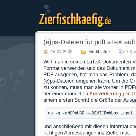
Zierfischkaefig.de
(e)ps-Dateien für pdfLaTeX auf
16.04.2008
Merkblätter
1 Ko
Will man in seinen LaTeX-Dokumenten Ve
Format verwenden und das Dokument mit
PDF ausgeben, hat man das Problem, da
(e)ps-Dateien umgehen kann. Um die Gr
zu können, muss man sie vorher in PD
der einer manuellen
Konvertierung per G
einem ersten Schritt die Größe der Ausga
gs -q -dNOPAUSE -sDEVICE=bbox input.
und anschließend mit diesen Information
richtigen Abmessungen ins Zielformat: