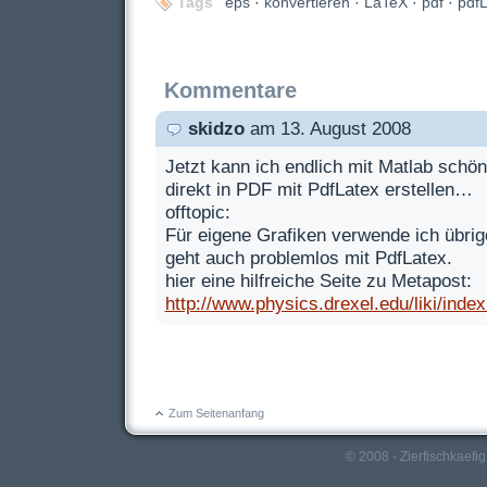
Tags
eps
·
konvertieren
·
LaTeX
·
pdf
·
pdf
Kommentare
skidzo
am 13. August 2008
Jetzt kann ich endlich mit Matlab schöne
direkt in PDF mit PdfLatex erstellen…
offtopic:
Für eigene Grafiken verwende ich übri
geht auch problemlos mit PdfLatex.
hier eine hilfreiche Seite zu Metapost:
http://www.physics.drexel.edu/liki/inde
Zum Seitenanfang
© 2008 - Zierfischkaefig