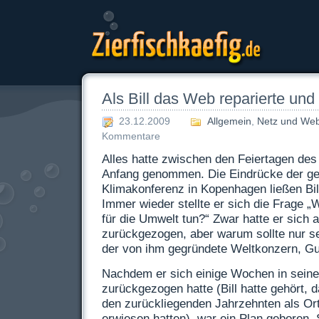
Zierfischkaefig.de
Als Bill das Web reparierte und 
23.12.2009
Allgemein
,
Netz und We
Kommentare
Alles hatte zwischen den Feiertagen des
Anfang genommen. Die Eindrücke der ge
Klimakonferenz in Kopenhagen ließen Bil
Immer wieder stellte er sich die Frage 
für die Umwelt tun?“ Zwar hatte er sich
zurückgezogen, aber warum sollte nur sei
der von ihm gegründete Weltkonzern, Gu
Nachdem er sich einige Wochen in sein
zurückgezogen hatte (Bill hatte gehört, 
den zurückliegenden Jahrzehnten als Ort 
erwiesen hatten), war ein Plan geboren.