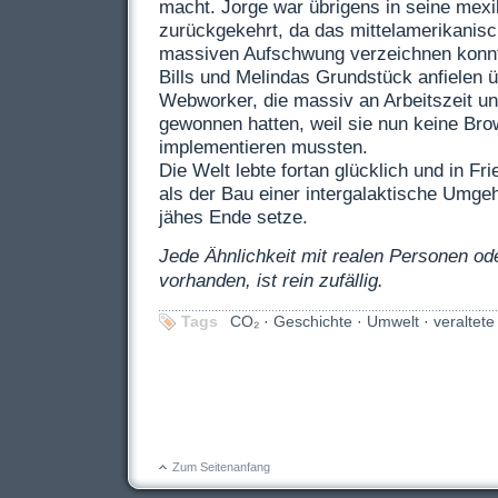
macht. Jorge war übrigens in seine mex
zurückgekehrt, da das mittelamerikanis
massiven Aufschwung verzeichnen konnte
Bills und Melindas Grundstück anfielen
Webworker, die massiv an Arbeitszeit un
gewonnen hatten, weil sie nun keine Br
implementieren mussten.
Die Welt lebte fortan glücklich und in F
als der Bau einer intergalaktische Umge
jähes Ende setze.
Jede Ähnlichkeit mit realen Personen od
vorhanden, ist rein zufällig.
Tags
CO₂
·
Geschichte
·
Umwelt
·
veraltet
Zum Seitenanfang