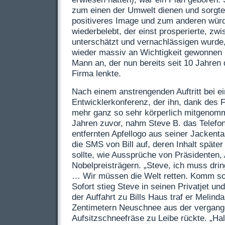
zum einen der Umwelt dienen und sorgte 
positiveres Image und zum anderen wür
wiederbelebt, der einst prosperierte, zwi
unterschätzt und vernachlässigen wurde,
wieder massiv an Wichtigkeit gewonnen ha
Mann an, der nun bereits seit 10 Jahren
Firma lenkte.
Nach einem anstrengenden Auftritt bei ei
Entwicklerkonferenz, der ihn, dank des Fi
mehr ganz so sehr körperlich mitgenomm
Jahren zuvor, nahm Steve B. das Telefo
entfernten Apfellogo aus seiner Jackenta
die
SMS
von Bill auf, deren Inhalt späte
sollte, wie Aussprüche von Präsidenten,
Nobelpreisträgern. „Steve, ich muss dri
… Wir müssen die Welt retten. Komm sof
Sofort stieg Steve in seinen Privatjet und
der Auffahrt zu Bills Haus traf er Melind
Zentimetern Neuschnee aus der vergang
Aufsitzschneefräse zu Leibe rückte. „Hal